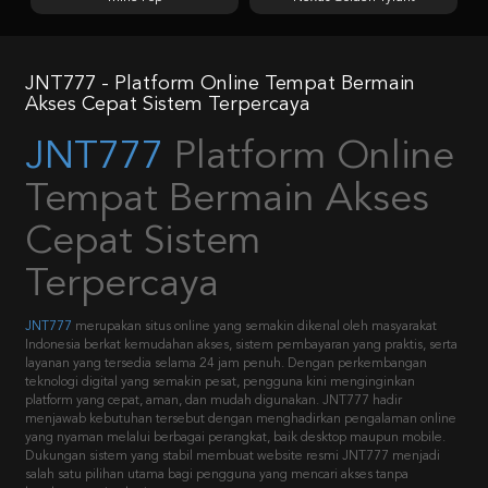
JNT777 - Platform Online Tempat Bermain
Akses Cepat Sistem Terpercaya
JNT777
Platform Online
Tempat Bermain Akses
Cepat Sistem
Terpercaya
JNT777
merupakan situs online yang semakin dikenal oleh masyarakat
Indonesia berkat kemudahan akses, sistem pembayaran yang praktis, serta
layanan yang tersedia selama 24 jam penuh. Dengan perkembangan
teknologi digital yang semakin pesat, pengguna kini menginginkan
platform yang cepat, aman, dan mudah digunakan. JNT777 hadir
menjawab kebutuhan tersebut dengan menghadirkan pengalaman online
yang nyaman melalui berbagai perangkat, baik desktop maupun mobile.
Dukungan sistem yang stabil membuat website resmi JNT777 menjadi
salah satu pilihan utama bagi pengguna yang mencari akses tanpa