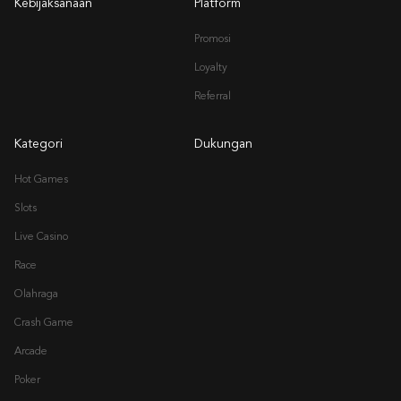
Kebijaksanaan
Platform
Promosi
Loyalty
Referral
Kategori
Dukungan
Hot Games
Slots
Live Casino
Race
Olahraga
Crash Game
Arcade
Poker